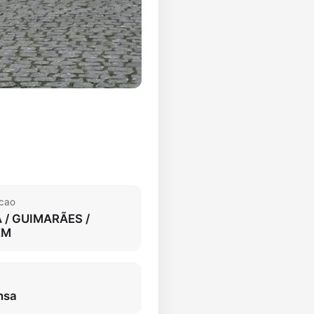
acao
 / GUIMARÃES /
EM
nsa