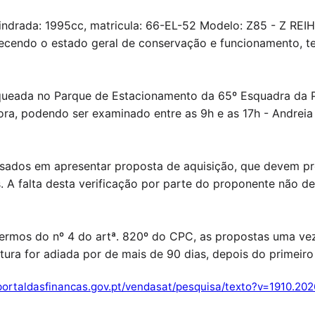
ndrada: 1995cc, matricula: 66-EL-52 Modelo: Z85 - Z REIHE
ecendo o estado geral de conservação e funcionamento, ten
queada no Parque de Estacionamento da 65º Esquadra da PS
, podendo ser examinado entre as 9h e as 17h - Andreia 
ados em apresentar proposta de aquisição, que devem pro
 A falta desta verificação por parte do proponente não det
termos do nº 4 do artª. 820º do CPC, as propostas uma ve
rtura for adiada por de mais de 90 dias, depois do primeiro
portaldasfinancas.gov.pt/vendasat/pesquisa/texto?v=1910.202