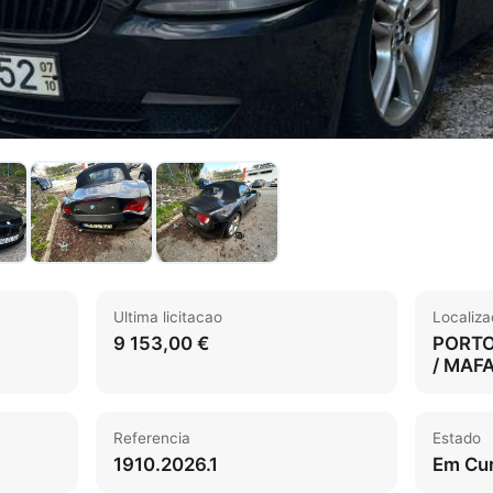
Ultima licitacao
Localiz
9 153,00 €
PORTO
/ MAF
Referencia
Estado
1910.2026.1
Em Cu